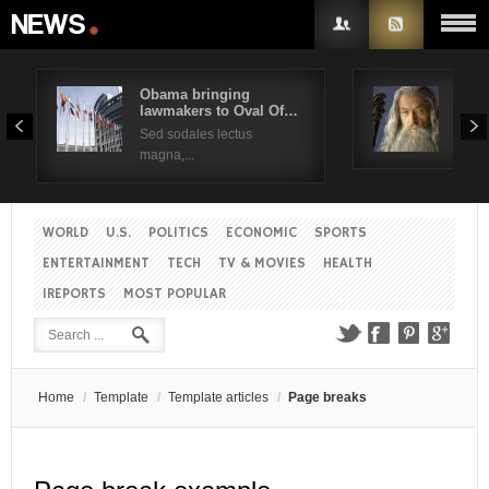
Obama bringing
Pres
lawmakers to Oval Of…
Obam
Username
Sed sodales lectus
Sed a
magna,...
Password
WORLD
U.S.
POLITICS
ECONOMIC
SPORTS
Remember Me
ENTERTAINMENT
TECH
TV & MOVIES
HEALTH
IREPORTS
MOST POPULAR
Create an account
Forgot your password?
Forgot your username?
Home
/
Template
/
Template articles
/
Page breaks