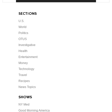
SECTIONS
U.S.
World
Politics
OTUS
Investigative
Health
Entertainment
Money
Technology
Travel
Recipes
News Topics
SHOWS
NY Med
Good Morning America