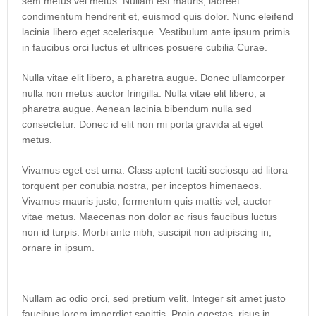
sem metus vel metus. Nullam est mauris, laoreet
condimentum hendrerit et, euismod quis dolor. Nunc eleifend
lacinia libero eget scelerisque. Vestibulum ante ipsum primis
in faucibus orci luctus et ultrices posuere cubilia Curae.
Nulla vitae elit libero, a pharetra augue. Donec ullamcorper
nulla non metus auctor fringilla. Nulla vitae elit libero, a
pharetra augue. Aenean lacinia bibendum nulla sed
consectetur. Donec id elit non mi porta gravida at eget
metus.
Vivamus eget est urna. Class aptent taciti sociosqu ad litora
torquent per conubia nostra, per inceptos himenaeos.
Vivamus mauris justo, fermentum quis mattis vel, auctor
vitae metus. Maecenas non dolor ac risus faucibus luctus
non id turpis. Morbi ante nibh, suscipit non adipiscing in,
ornare in ipsum.
Nullam ac odio orci, sed pretium velit. Integer sit amet justo
faucibus lorem imperdiet sagittis. Proin egestas, risus in