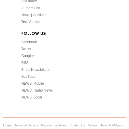
Site Index
Authors List
News | Univision
Text Version
FOLLOW US
Facebook
Twitter
Google+
RSS
Email Newsletters
YouTube
NEWS. Mobile
NEWS. Radio News
NEWS. Local
Home
Terms of Service
Privacy guidelines
Contact Us
Videos
Tools & Widgets