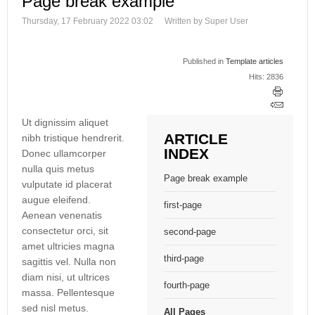
Page break example
Thursday, 17 February 2022 03:02
Written by Super User
Published in
Template articles
Hits: 2836
Ut dignissim aliquet
ARTICLE
nibh tristique hendrerit.
INDEX
Donec ullamcorper
nulla quis metus
Page break example
vulputate id placerat
augue eleifend.
first-page
Aenean venenatis
consectetur orci, sit
second-page
amet ultricies magna
third-page
sagittis vel. Nulla non
diam nisi, ut ultrices
fourth-page
massa. Pellentesque
sed nisl metus.
All Pages