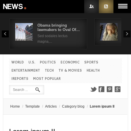
Obama bringing
Pres
lawmakers to Oval Of…
Obam
Username
Sed sodales lectus
Sed a
magna,...
Password
WORLD
U.S.
POLITICS
ECONOMIC
SPORTS
Remember Me
ENTERTAINMENT
TECH
TV & MOVIES
HEALTH
IREPORTS
MOST POPULAR
Create an account
Forgot your password?
Forgot your username?
Home
/
Template
/
Articles
/
Category blog
/
Lorem ipsum II